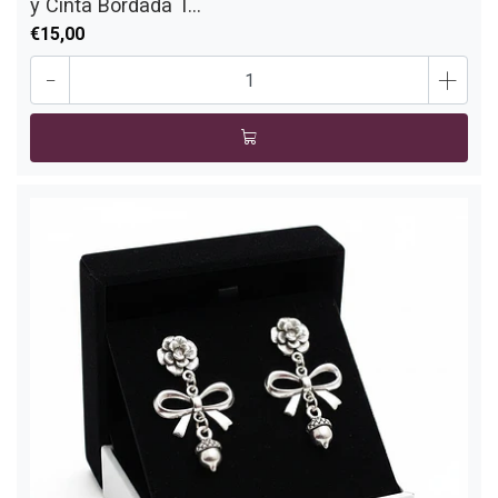
y Cinta Bordada T...
€15,00
-
+