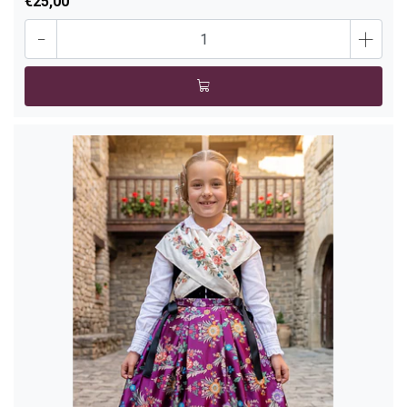
€25,00
-
+