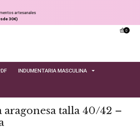
ementos artesanales
esde 30€)
0
PDF
INDUMENTARIA MASCULINA
a aragonesa talla 40/42 –
a