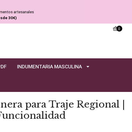
ementos artesanales
esde 30€)
0
PDF
INDUMENTARIA MASCULINA
era para Traje Regional |
Funcionalidad