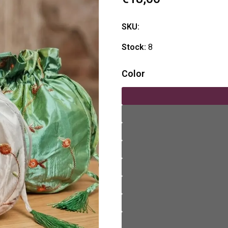
SKU:
Stock:
8
Color