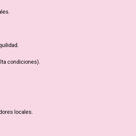
ales.
uilidad.
lta condiciones).
dores locales.