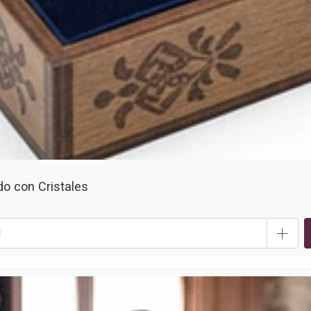
a
l
do con Cristales
+