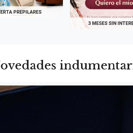
a
ERTA PREPILARES
g
3 MESES SIN INTER
o
n
ovedades indumentar
e
s
a
A
r