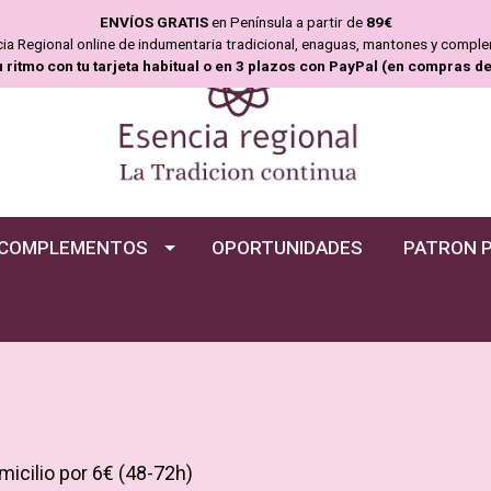
ENVÍOS GRATIS
en Península a partir de
89€
T
ncia Regional online de indumentaria tradicional, enaguas, mantones y compl
u ritmo con tu tarjeta habitual o en 3 plazos con PayPal (en compras d
r
a
j
e
COMPLEMENTOS
OPORTUNIDADES
PATRON 
d
e
B
a
micilio por 6€ (48-72h)