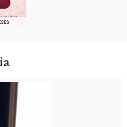
ESES
ia