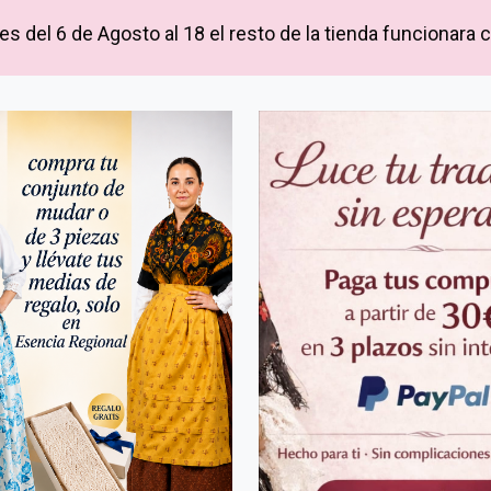
m
s del 6 de Agosto al 18 el resto de la tienda funcionara
e
n
t
a
r
i
a
A
r