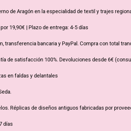
t
o de Aragón en la especialidad de textil y trajes region
u
r
por 19,90€ | Plazo de entrega: 4-5 días
r
m, transferencia bancaria y PayPal. Compra con total tranq
a
tía de satisfacción 100%. Devoluciones desde 6€ (consu
y
as en faldas y delantales
I
Seda.
n
d
os. Réplicas de diseños antiguos fabricadas por provee
u
7 días