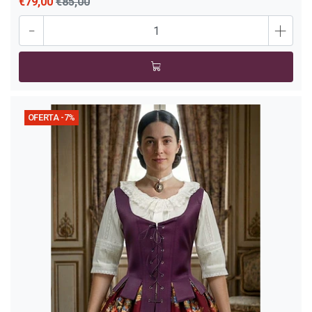
€79,00
€85,00
-
+
OFERTA -7%