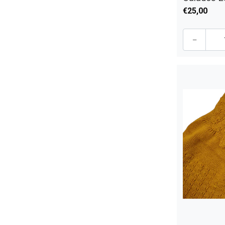
€25,00
-