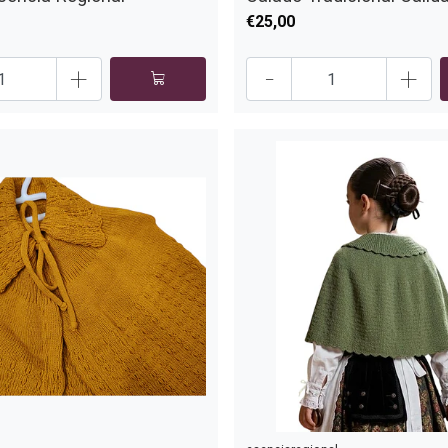
€25,00
+
-
+