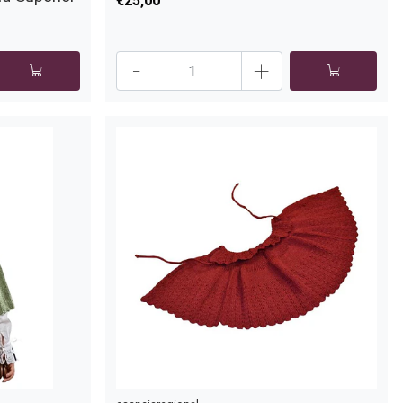
€25,00
-
+