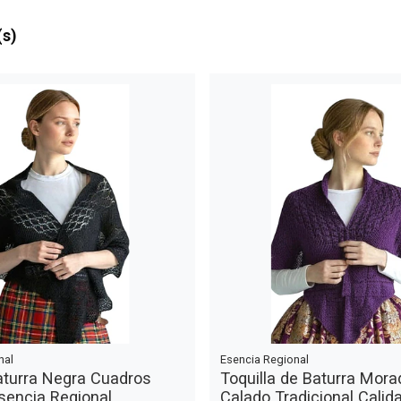
(s)
nal
Esencia Regional
Baturra Negra Cuadros
Toquilla de Baturra Mor
sencia Regional
Calado Tradicional Calid