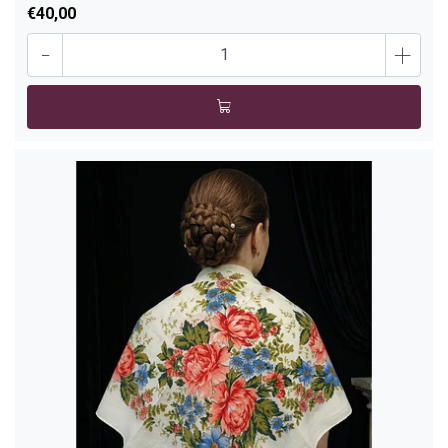
€40,00
-
+