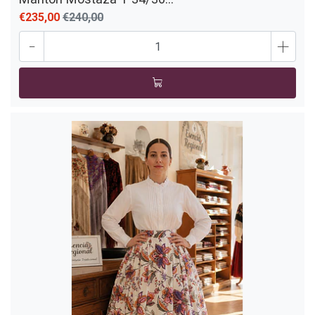
€235,00
€240,00
-
+