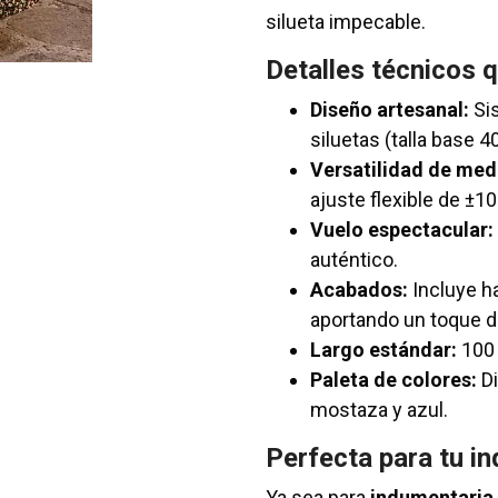
silueta impecable.
Detalles técnicos q
Diseño artesanal:
Sis
siluetas (talla base 4
Versatilidad de med
ajuste flexible de ±1
Vuelo espectacular:
auténtico.
Acabados:
Incluye ha
aportando un toque di
Largo estándar:
100 
Paleta de colores:
Di
mostaza y azul.
Perfecta para tu i
Ya sea para
indumentaria