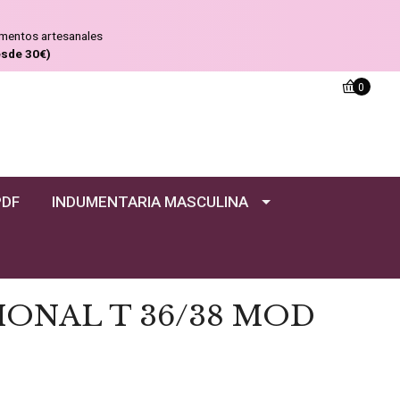
ementos artesanales
esde 30€)
0
PDF
INDUMENTARIA MASCULINA
IONAL T 36/38 MOD