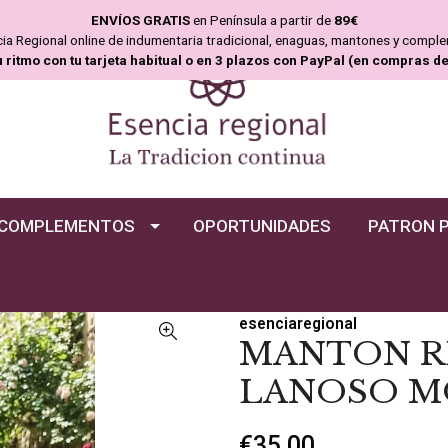
ENVÍOS GRATIS
en Península a partir de
89€
ncia Regional online de indumentaria tradicional, enaguas, mantones y compl
u ritmo con tu tarjeta habitual o en 3 plazos con PayPal (en compras d
COMPLEMENTOS
OPORTUNIDADES
PATRON 
esenciaregional
MANTON R
LANOSO M
€35,00