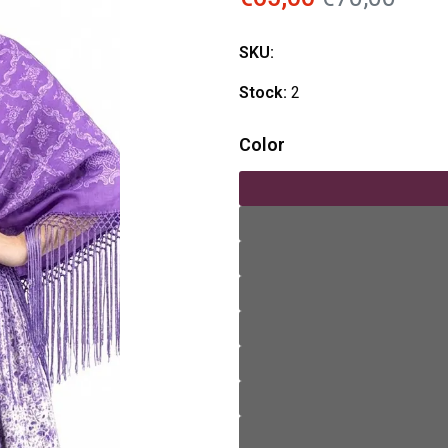
SKU:
Stock:
2
Color