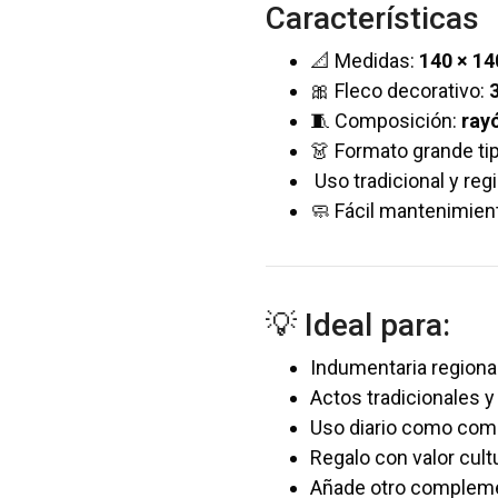
Características
📐 Medidas:
140 × 1
🎀 Fleco decorativo:
🧵 Composición:
rayó
👗 Formato grande ti
Uso tradicional y reg
🧼 Fácil mantenimien
💡 Ideal para:
Indumentaria regiona
Actos tradicionales y
Uso diario como com
Regalo con valor cult
Añade otro complemen