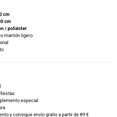
40 cm
30 cm
n / poliéster
po mantón ligero
ional
to
l
 fiestas
plemento especial
ura
to y consigue envío gratis a partir de 89 €