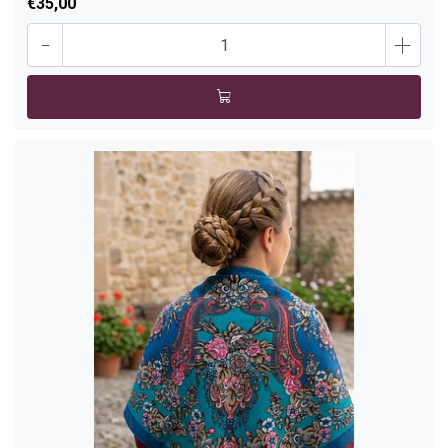
€35,00
-
+