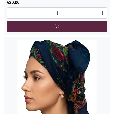
€20,00
-
+