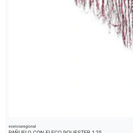
esenciaregional
PAÑUELO CON FLECO POLIESTER 1,25