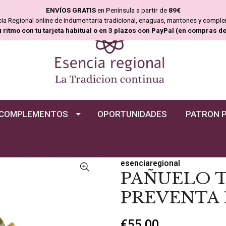
ENVÍOS GRATIS
en Península a partir de
89€
ncia Regional online de indumentaria tradicional, enaguas, mantones y compl
u ritmo con tu tarjeta habitual o en 3 plazos con PayPal (en compras d
COMPLEMENTOS
OPORTUNIDADES
PATRON 
esenciaregional
PAÑUELO T
PREVENTA 1
€55,00