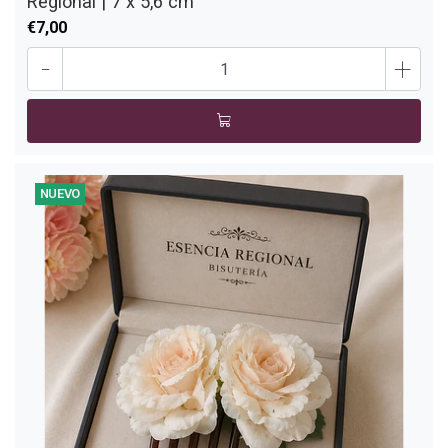
Regional | 7 x 5,6 cm
€7,00
-
+
NUEVO