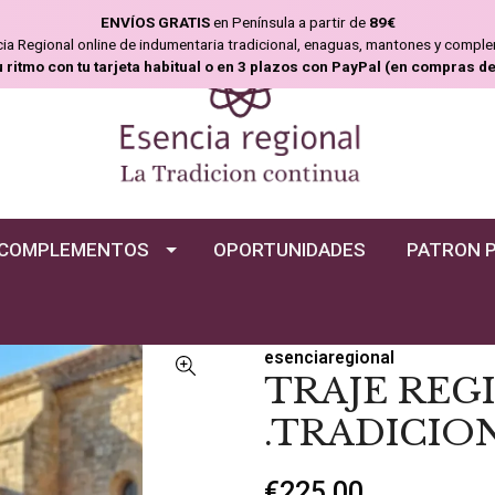
ENVÍOS GRATIS
en Península a partir de
89€
ncia Regional online de indumentaria tradicional, enaguas, mantones y compl
u ritmo con tu tarjeta habitual o en 3 plazos con PayPal (en compras d
COMPLEMENTOS
OPORTUNIDADES
PATRON 
esenciaregional
TRAJE REG
.TRADICION
€225,00