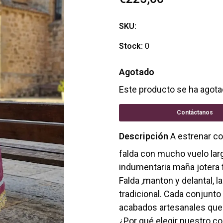
SKU:
Stock:
0
Agotado
Este producto se ha agota
Contáctanos
Descripción
A estrenar con
falda con mucho vuelo larg
indumentaria maña jotera f
Falda ,manton y delantal, 
tradicional. Cada conjunto
acabados artesanales que g
¿Por qué elegir nuestro co