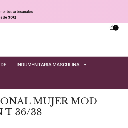
ementos artesanales
esde 30€)
0
PDF
INDUMENTARIA MASCULINA
IONAL MUJER MOD
 T 36/38