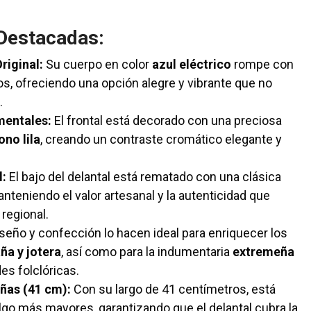
 Destacadas:
riginal:
Su cuerpo en color
azul eléctrico
rompe con
s, ofreciendo una opción alegre y vibrante que no
.
mentales:
El frontal está decorado con una preciosa
no lila
, creando un contraste cromático elegante y
l:
El bajo del delantal está rematado con una clásica
anteniendo el valor artesanal y la autenticidad que
 regional.
seño y confección lo hacen ideal para enriquecer los
ña y jotera
, así como para la indumentaria
extremeña
es folclóricas.
iñas (41 cm):
Con su largo de 41 centímetros, está
lgo más mayores, garantizando que el delantal cubra la