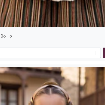
Bolillo
+