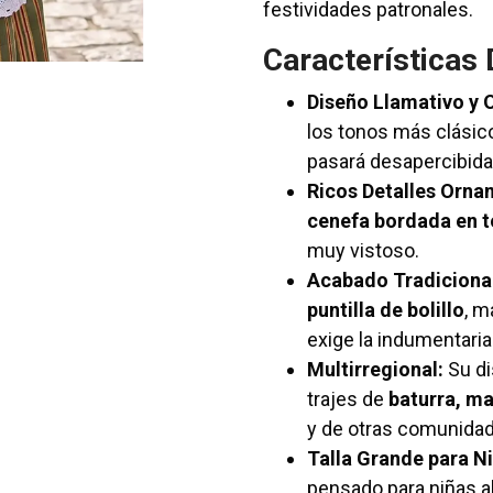
festividades patronales.
Características
Diseño Llamativo y O
los tonos más clásico
pasará desapercibida
Ricos Detalles Orna
cenefa bordada en to
muy vistoso.
Acabado Tradiciona
puntilla de bolillo
, m
exige la indumentaria
Multirregional:
Su di
trajes de
baturra, ma
y de otras comunidad
Talla Grande para N
pensado para niñas a